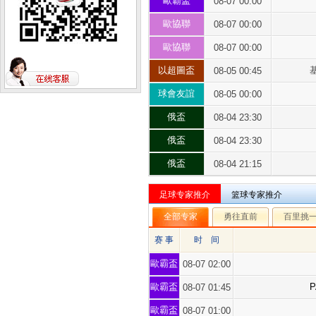
歐霸盃
08-07 00:00
歐協聯
08-07 00:00
歐協聯
08-07 00:00
以超圖盃
08-05 00:45
球會友誼
08-05 00:00
俄盃
08-04 23:30
俄盃
08-04 23:30
俄盃
08-04 21:15
足球专家推介
篮球专家推介
全部专家
勇往直前
百里挑
赛 事
时 间
歐霸盃
08-07 02:00
歐霸盃
08-07 01:45
歐霸盃
08-07 01:00