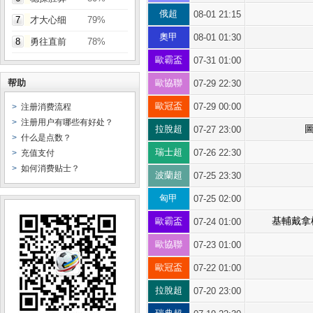
俄超
08-01 21:15
7
才大心细
79%
奧甲
08-01 01:30
8
勇往直前
78%
歐霸盃
07-31 01:00
帮助
歐協聯
07-29 22:30
歐冠盃
07-29 00:00
>
注册消费流程
>
注册用户有哪些有好处？
拉脫超
07-27 23:00
>
什么是点数？
瑞士超
07-26 22:30
>
充值支付
>
如何消费贴士？
波蘭超
07-25 23:30
匈甲
07-25 02:00
基輔戴拿
歐霸盃
07-24 01:00
歐協聯
07-23 01:00
歐冠盃
07-22 01:00
拉脫超
07-20 23:00