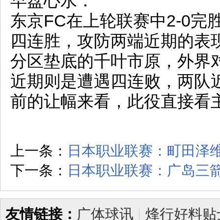
早盘心水：
东京FC在上轮联赛中2-0
四连胜，攻防两端近期的表
分区垫底的千叶市原，外界
近期则是遭遇四连败，两队
前的让幅来看，此役直接看
上一条：
日本职业联赛：町田泽维亚
下一条：
日本职业联赛：广岛三箭 
友情链接：
广体球讯
|
烽行好料贴