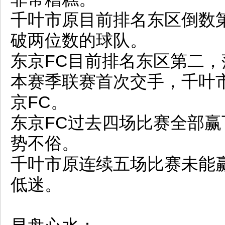
千叶市原目前排名东区倒数
破两位数的球队。
东京FC目前排名东区第二，
本赛季联赛首次交手，千叶市
京FC。
东京FC过去四场比赛全部
势不俗。
千叶市原连续五场比赛未能
低迷。