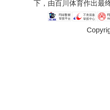
下，由百川体育作出最
Copyr