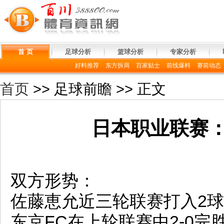
首 页
足球分析
篮球分析
专家分析
好料推荐
东方拆局
百家贴士
前线爆料
赛前动态
首页
>> 足球前瞻 >> 正文
日本职业联赛：
双方形势：
佐藤恵允近三轮联赛打入2
东京FC在上轮联赛中2-0