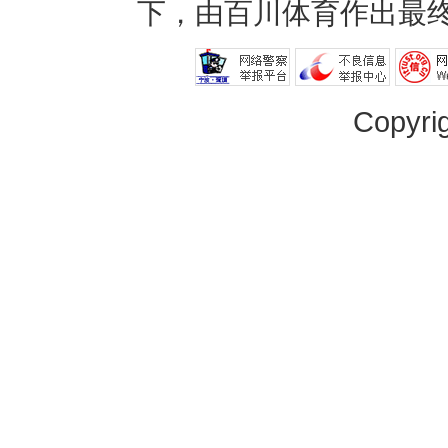
下，由百川体育作出最
Copyr