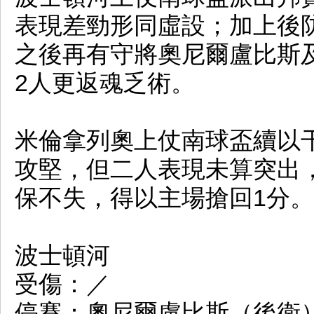
表現差勁形同虛設；加上後
之後再有守將奧尼爾盧比斯
2人更返魂乏術。
米倫拿列奧上仗南球盃續以
攻堅，但二人表現未算突出
保不失，得以主場搶回1分。
波士頓河
受傷：／
停賽：奧尼爾盧比斯（後衛