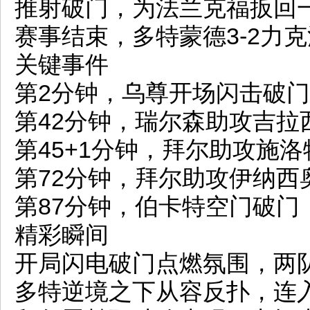
推射破门，为法兰克福扳回
赛事结束，多特蒙德3-2力
关键事件
第2分钟，乌尊开场闪击破门
第42分钟，瑞尔森助攻吉拉
第45+1分钟，拜尔助攻施洛
第72分钟，拜尔助攻伊纳西
第87分钟，伯卡特空门破门
精彩瞬间
开局闪电破门点燃氛围，两
多特逆境之下从容反扑，连