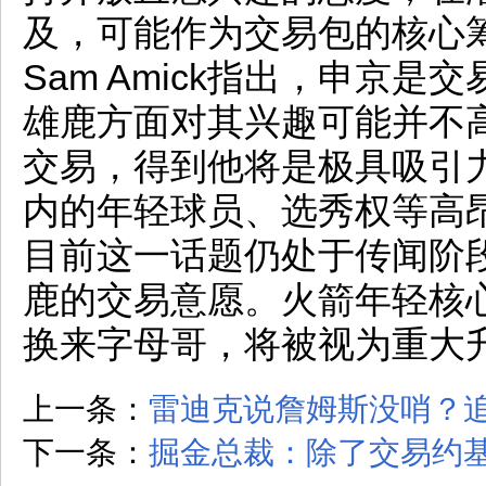
及，可能作为交易包的核心
Sam Amick指出，申京
雄鹿方面对其兴趣可能并不
交易，得到他将是极具吸引
内的年轻球员、选秀权等高
目前这一话题仍处于传闻阶
鹿的交易意愿。火箭年轻核
换来字母哥，将被视为重大
上一条：
雷迪克说詹姆斯没哨？
下一条：
掘金总裁：除了交易约