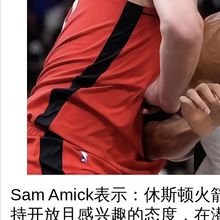
Sam Amick表示：休斯
持开放且感兴趣的态度，在