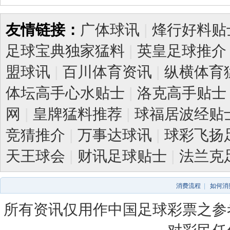
友情链接：
广体球讯
|
烽行好料贴
足球宝典独家猛料
|
英皇足球推介
盟球讯
|
百川体育资讯
|
纵横体育
体坛高手心水贴士
|
洛克高手贴士
网
|
皇牌猛料推荐
|
球福居波经贴
竞猜推介
|
万事达球讯
|
球彩飞扬
天王球会
|
财讯足球贴士
|
法兰克
消费流程
|
如何消
所有资讯仅用作中国足球彩票之参