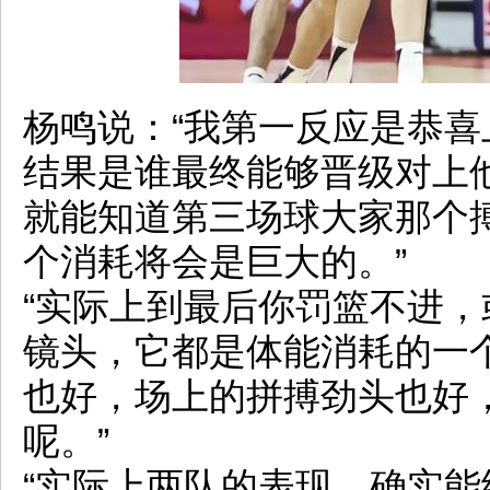
杨鸣说：“我第一反应是恭
结果是谁最终能够晋级对上
就能知道第三场球大家那个
个消耗将会是巨大的。”
“实际上到最后你罚篮不进
镜头，它都是体能消耗的一
也好，场上的拼搏劲头也好
呢。”
“实际上两队的表现，确实