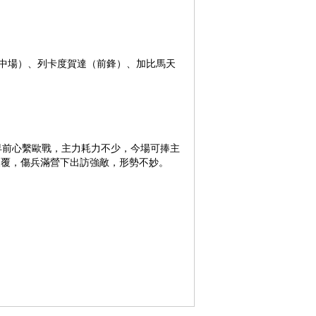
中場）、列卡度賀達（前鋒）、加比馬天
早前心繫歐戰，主力耗力不少，今場可捧主
反覆，傷兵滿營下出訪強敵，形勢不妙。