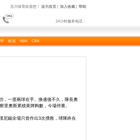
百川体育欢迎您！
设为首页
|
加入收藏
|
帮助
24小时服务电话：
德甲
欧冠
NBA
CBA
功，一度兩球在手。換邊後不久，隊長奧
李察里奧斯累積黃牌夠數，今場停賽。
漢尼錫全場只曾作出3次撲救，球隊終在