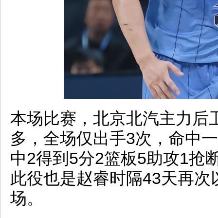
本场比赛，北京北汽主力后卫
多，全场仅出手3次，命中一
中2得到5分2篮板5助攻1抢
此役也是赵睿时隔43天再
场。