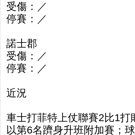
受傷：／
停賽：／
諾士郡
受傷：／
停賽：／
近況
車士打菲特上仗聯賽2比1打
以第6名躋身升班附加賽；