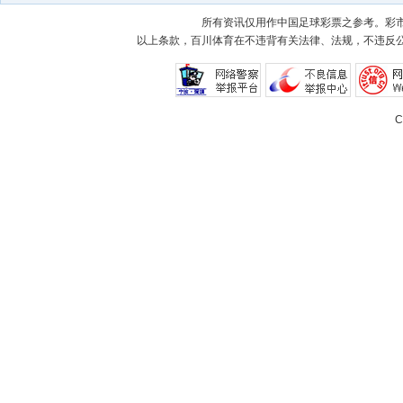
所有资讯仅用作中国足球彩票之参考。彩
以上条款，百川体育在不违背有关法律、法规，不违反
C