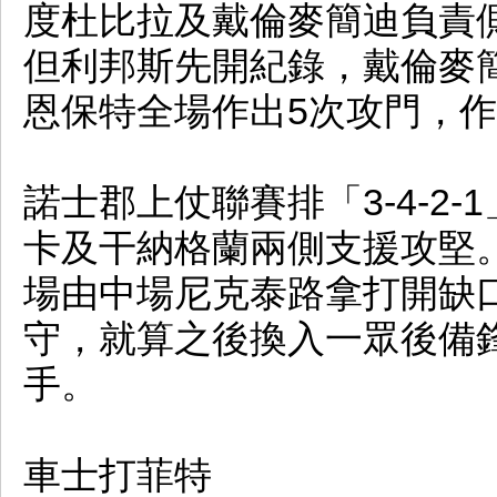
度杜比拉及戴倫麥簡迪負責
但利邦斯先開紀錄，戴倫麥
恩保特全場作出5次攻門，作
諾士郡上仗聯賽排「3-4-2
卡及干納格蘭兩側支援攻堅
場由中場尼克泰路拿打開缺
守，就算之後換入一眾後備
手。
車士打菲特