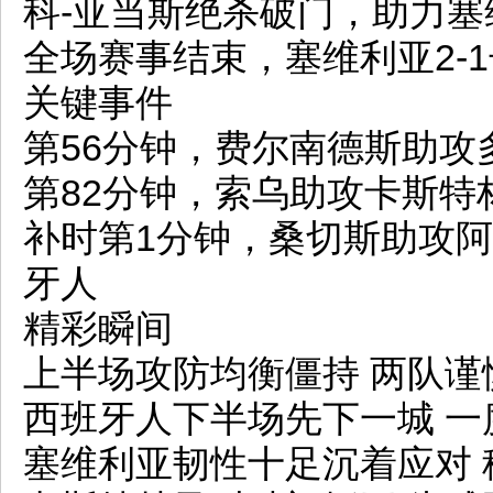
科-亚当斯绝杀破门，助力
全场赛事结束，塞维利亚2-
关键事件
第56分钟，费尔南德斯助攻
第82分钟，索乌助攻卡斯特
补时第1分钟，桑切斯助攻阿
牙人
精彩瞬间
上半场攻防均衡僵持 两队
西班牙人下半场先下一城 
塞维利亚韧性十足沉着应对