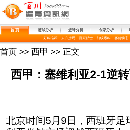
首 页
足球分析
篮球分析
专家分析
好料推荐
东方拆局
百家贴士
前线爆料
赛前动态
首页
>> 西甲 >> 正文
西甲：塞维利亚2-1逆
北京时间5月9日，西班牙足