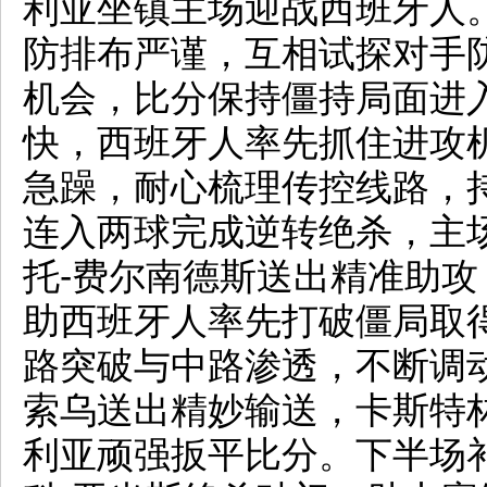
利亚坐镇主场迎战西班牙人
防排布严谨，互相试探对手
机会，比分保持僵持局面进
快，西班牙人率先抓住进攻
急躁，耐心梳理传控线路，
连入两球完成逆转绝杀，主
托-费尔南德斯送出精准助
助西班牙人率先打破僵局取
路突破与中路渗透，不断调
索乌送出精妙输送，卡斯特
利亚顽强扳平比分。下半场