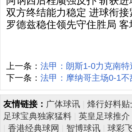
阿讷西后程顽强反扑 斩获
双方终结能力稳定 进球衔
罗德兹稳住领先守住胜局 
上一条：
法甲：朗斯1-0力克南
下一条：
法甲：摩纳哥主场0-1
友情链接：
广体球讯
|
烽行好料贴
足球宝典独家猛料
|
英皇足球推介
|
香港经典球网
|
智博球讯
|
球彩