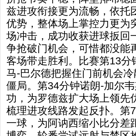
兹进攻衔接更为流畅，依托
优势，整体场上掌控力更为
场冲击，成功收获进球扳回
争抢破门机会，可惜都没能
客场带走胜利。比赛第13
马-巴尔德把握住门前机会
僵局。第34分钟诺朗-加尔
功，为罗德兹扩大场上领先
梳理进攻线路发起反扑。第7
一球，为阿讷西缩小比分差
博弈，轮番尝试远射与禁区