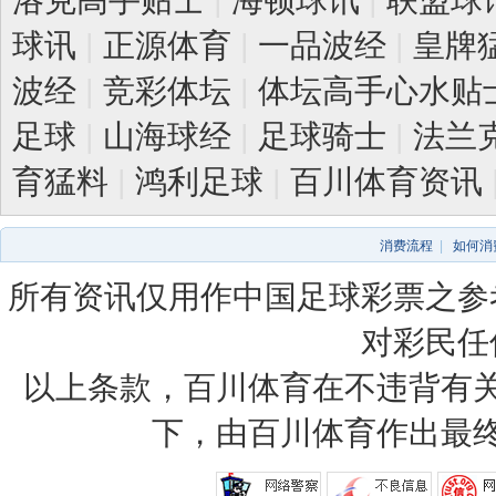
球讯
|
正源体育
|
一品波经
|
皇牌
波经
|
竞彩体坛
|
体坛高手心水贴
足球
|
山海球经
|
足球骑士
|
法兰
育猛料
|
鸿利足球
|
百川体育资讯
消费流程
|
如何消
所有资讯仅用作中国足球彩票之参
对彩民任
以上条款，百川体育在不违背有
下，由百川体育作出最