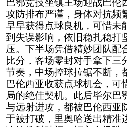
巴鄂竞技坐镇主场迎战巴伦
攻防排布严谨，身体对抗频
早早获得点球良机，可惜未
到失误影响，依旧稳扎稳打
压。下半场凭借精妙团队配
比分，客场零封对手拿下三
节奏，中场控球拉锯不断，
巴伦西亚收获点球机会，可
局的绝佳契机。此后毕尔巴
与远射进攻，都被巴伦西亚
于被打破，里奥哈送出精准