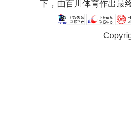
下，由百川体育作出最
Copyr