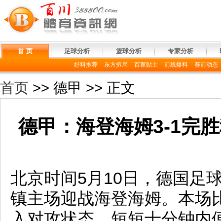
首 页
足球分析
篮球分析
专家分析
好料推荐
东方拆局
百家贴士
前线爆料
赛前动态
首页
>> 德甲 >> 正文
德甲：海登海姆3-1完
北京时间5月10日，德国足
镇主场迎战海登海姆。本场
入对攻状态，短短十分钟内