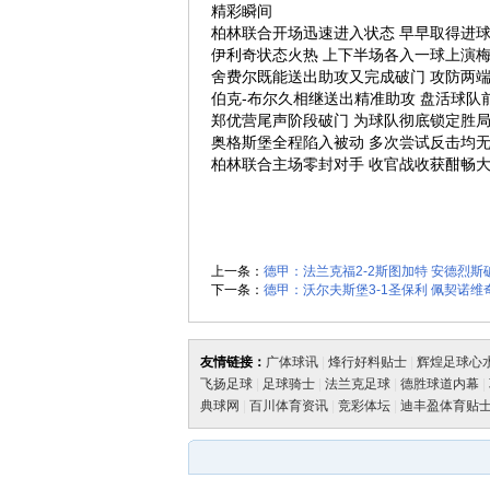
精彩瞬间
柏林联合开场迅速进入状态 早早取得进
伊利奇状态火热 上下半场各入一球上演
舍费尔既能送出助攻又完成破门 攻防两
伯克-布尔久相继送出精准助攻 盘活球队
郑优营尾声阶段破门 为球队彻底锁定胜
奥格斯堡全程陷入被动 多次尝试反击均
柏林联合主场零封对手 收官战收获酣畅
上一条：
德甲：法兰克福2-2斯图加特 安德烈
下一条：
德甲：沃尔夫斯堡3-1圣保利 佩契诺
友情链接：
广体球讯
|
烽行好料贴士
|
辉煌足球心
飞扬足球
|
足球骑士
|
法兰克足球
|
德胜球道内幕
|
典球网
|
百川体育资讯
|
竞彩体坛
|
迪丰盈体育贴