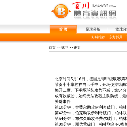
首 页
足球分析
篮球分
好料推荐
东方拆局
首页
>> 德甲 >> 正文
北京时间5月16日，德国足球甲级联赛
节奏牢牢掌控在自己手中，开场便持续向
梅开二度。下半场球队攻势不减，第54
成有效威胁，始终无法攻破主队防线，最
关键事件
第10分钟，舍费尔助攻伊利奇破门，柏林
第42分钟，伯克助攻伊利奇破门，柏林联
第54分钟，布尔久助攻舍费尔破门，柏林
第89分钟，郑优营破门，柏林联合4-0奥