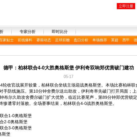
立即注册
析
专家分析
即时比分
百家贴士
前线爆料
赛前动态
足球前瞻
盘口分析
单场推荐
英超
西甲
德甲：柏林联合4-0大胜奥格斯堡 伊利奇双响郑优营破门建功
05-17
第34轮收官战展开较量，柏林联合坐镇主场迎战奥格斯堡。本场比赛柏林
对手防线施压。第10分钟舍费尔送出助攻，伊利奇率先破门打开局面；
分钟布尔久助攻舍费尔破门扩大优势，临近比赛尾声，第89分钟郑优营锁
终惨遭零封落败。全场赛事结束，柏林联合4-0战胜奥格斯堡。
联合1-0奥格斯堡
合2-0奥格斯堡
联合3-0奥格斯堡
格斯堡