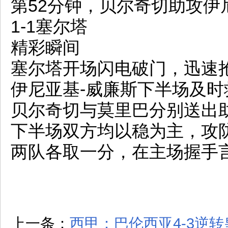
第52分钟，贝尔奇切助攻伊
1-1塞尔塔
精彩瞬间
塞尔塔开场闪电破门，迅速
伊尼亚基-威廉斯下半场及
贝尔奇切与莫里巴分别送出
下半场双方均以稳为主，攻
两队各取一分，在主场握手
上一条：
西甲：巴伦西亚4-3逆