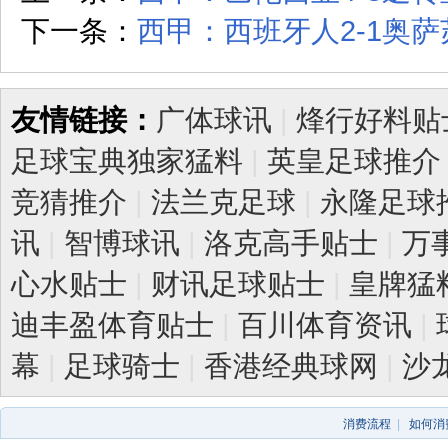
下一条：
西甲：西班牙人2-1奥
友情链接：
广体球讯
|
烽行好料贴
足球宝典独家猛料
|
英皇足球推介
竞猜推介
|
法兰克足球
|
永隆足球
讯
|
智博球讯
|
洛克高手贴士
|
万
心水贴士
|
财讯足球贴士
|
皇牌猛
迪丰盈体育贴士
|
百川体育资讯
|
幕
|
足球骑士
|
香港经典球网
|
沙
消费流程
|
如何消