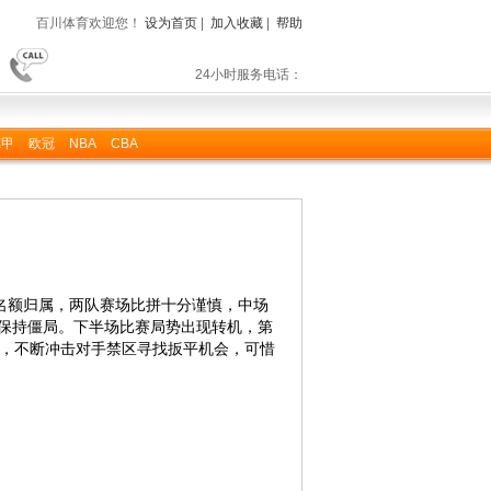
百川体育欢迎您！
设为首页
|
加入收藏
|
帮助
24小时服务电话：
德甲
欧冠
NBA
CBA
名额归属，两队赛场比拼十分谨慎，中场
保持僵局。下半场比赛局势出现转机，第
扑，不断冲击对手禁区寻找扳平机会，可惜