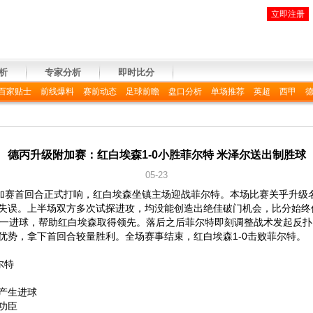
立即注册
析
专家分析
即时比分
百家贴士
前线爆料
赛前动态
足球前瞻
盘口分析
单场推荐
英超
西甲
德丙升级附加赛：红白埃森1-0小胜菲尔特 米泽尔送出制胜球
05-23
附加赛首回合正式打响，红白埃森坐镇主场迎战菲尔特。本场比赛关乎升级
失误。上半场双方多次试探进攻，均没能创造出绝佳破门机会，比分始终
唯一进球，帮助红白埃森取得领先。落后之后菲尔特即刻调整战术发起反
优势，拿下首回合较量胜利。全场赛事结束，红白埃森1-0击败菲尔特。
尔特
产生进球
功臣