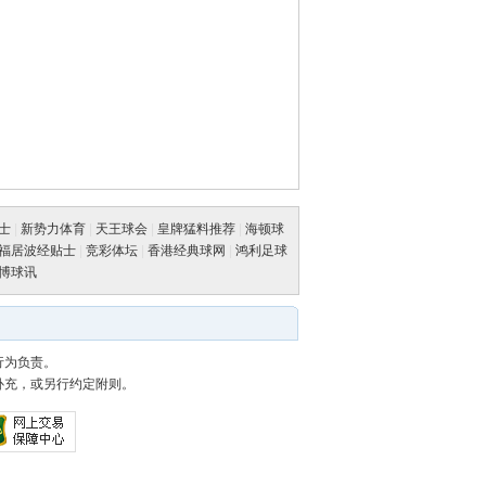
士
|
新势力体育
|
天王球会
|
皇牌猛料推荐
|
海顿球
福居波经贴士
|
竞彩体坛
|
香港经典球网
|
鸿利足球
博球讯
行为负责。
补充，或另行约定附则。