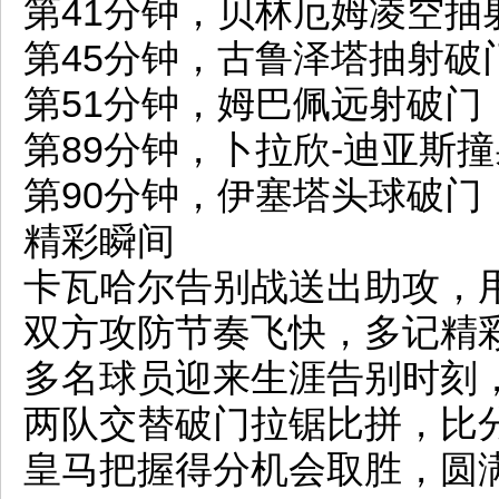
第41分钟，贝林厄姆凌空抽
第45分钟，古鲁泽塔抽射破
第51分钟，姆巴佩远射破门
第89分钟，卜拉欣-迪亚斯撞
第90分钟，伊塞塔头球破门
精彩瞬间
卡瓦哈尔告别战送出助攻，
双方攻防节奏飞快，多记精
多名球员迎来生涯告别时刻
两队交替破门拉锯比拼，比
皇马把握得分机会取胜，圆