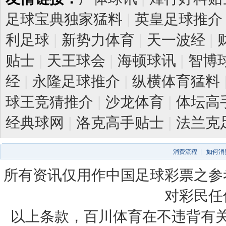
足球宝典独家猛料
|
英皇足球推介
利足球
|
新势力体育
|
天一波经
|
贴士
|
天王球会
|
海顿球讯
|
智博
经
|
永隆足球推介
|
纵横体育猛料
球王竞猜推介
|
沙龙体育
|
体坛高
经典球网
|
洛克高手贴士
|
法兰克
消费流程
|
如何消
所有资讯仅用作中国足球彩票之参
对彩民任
以上条款，百川体育在不违背有