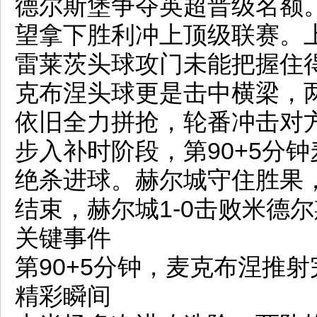
德尔斯堡争夺英超晋级名额
望拿下胜利冲上顶级联赛。
雷莱茨头球攻门未能把握住
克布涅头球更是击中横梁，
依旧全力拼抢，轮番冲击对
步入补时阶段，第90+5分
绝杀进球。赫尔城守住胜果
结束，赫尔城1-0击败米德
关键事件
第90+5分钟，麦克布涅推射
精彩瞬间