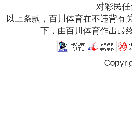
对彩民任
以上条款，百川体育在不违背有
下，由百川体育作出最
Copyr