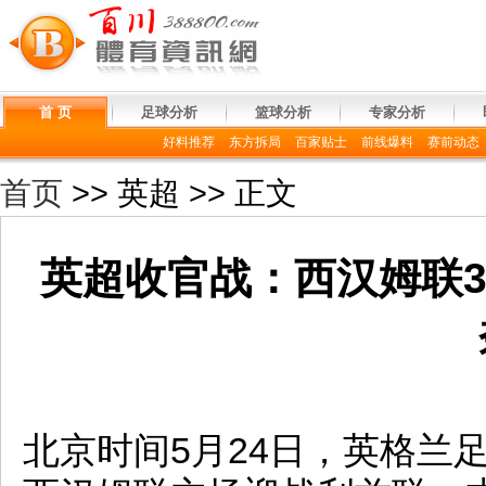
首 页
足球分析
篮球分析
专家分析
好料推荐
东方拆局
百家贴士
前线爆料
赛前动态
首页
>> 英超 >> 正文
英超收官战：西汉姆联3
北京时间5月24日，英格兰