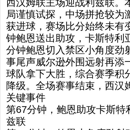
西汉姆联主场迎战利兹联。
局谨慎试探，中场拼抢较为
获进球，赛场比分始终未有
钟鲍恩送出助攻，卡斯特利
分钟鲍恩切入禁区小角度劲
事尾声威尔逊外围远射再添
球队拿下大胜，综合赛季积
降级。全场赛事结束，西汉姆
关键事件
第67分钟，鲍恩助攻卡斯特
兹联