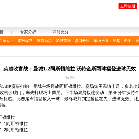
立即注册
析
专家分析
即时比分
百家贴士
前线爆料
赛前动态
足球前瞻
盘口分析
单场推荐
英超
西甲
英超收官战：曼城1-2阿斯顿维拉 沃特金斯两球福登进球无效
05-25
赛第38轮赛事打响，曼城主场迎战阿斯顿维拉。赛场氛围温情十足，多名
助攻机会破门，率先打破场上僵局。下半场局势接连变动，第46分钟沃特金
分反超。比赛尾声福登攻入一球，最终裁判判定越位在先，进球无效。此
维拉。
斯顿维拉
1-1阿斯顿维拉
1-2阿斯顿维拉