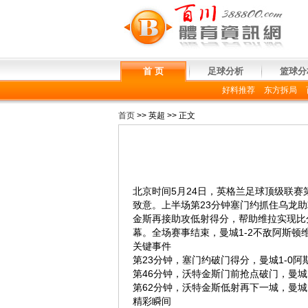
首 页
足球分析
篮球分
好料推荐
东方拆局
首页
>> 英超 >> 正文
北京时间5月24日，英格兰足球顶级联
致意。上半场第23分钟塞门约抓住乌龙
金斯再接助攻低射得分，帮助维拉实现比
幕。全场赛事结束，曼城1-2不敌阿斯顿
关键事件
第23分钟，塞门约破门得分，曼城1-0阿
第46分钟，沃特金斯门前抢点破门，曼城
第62分钟，沃特金斯低射再下一城，曼城
精彩瞬间