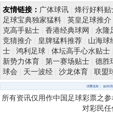
友情链接：
广体球讯
|
烽行好料贴
足球宝典独家猛料
|
英皇足球推介
克高手贴士
|
香港经典球网
|
永隆
竞猜推介
|
皇牌猛料推荐
|
山海球
士
|
鸿利足球
|
体坛高手心水贴士
新势力体育
|
第一赛场贴士
|
德胜
球会
|
天一波经
|
沙龙体育
|
联盟
消费流程
|
如何消
所有资讯仅用作中国足球彩票之参
对彩民任