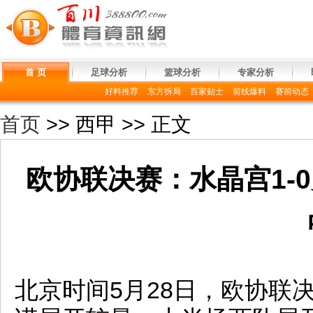
首 页
足球分析
篮球分析
专家分析
好料推荐
东方拆局
百家贴士
前线爆料
赛前动态
首页
>> 西甲 >> 正文
欧协联决赛：水晶宫1-
北京时间5月28日，欧协联