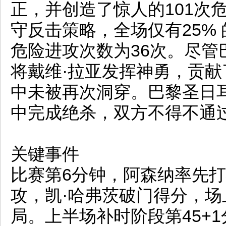
正，并创造了惊人的101次
守反击策略，全场仅有25%
危险进攻次数为36次。尽
将戴维·拉亚发挥神勇，贡献
中未被再次洞穿。巴黎圣日
中完成绝杀，双方不得不通
关键事件
比赛第6分钟，阿森纳率先打
攻，凯·哈弗茨破门得分，场
局。上半场补时阶段第45+