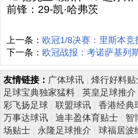
前锋：29-凯·哈弗茨
上一条：
欧冠1/8决赛：里斯本竞技
下一条：
欧冠战报：考诺萨基列斯
友情链接：
广体球讯
|
烽行好料贴
足球宝典独家猛料
|
英皇足球推介
彩飞扬足球
|
联盟球讯
|
香港经典
万事达球讯
|
迪丰盈体育贴士
|
智
场贴士
|
永隆足球推介
|
球福居波