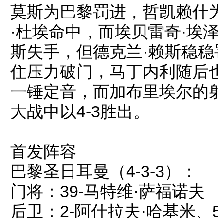
莫斯为巴黎罚进，哲凯赖什
·杜埃命中，而埃贝雷奇·埃
斯失手，但德克兰·赖斯稳稳
住压力破门，马丁内利随后
一锤定音，而加布里埃尔的
大战中以4-3胜出。
首发阵容
巴黎圣日耳曼（4-3-3）：
门将：39-马特维·萨福诺夫
后卫：2-阿什拉夫·哈基米、