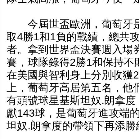
今屆世盃歐洲，葡萄牙是
取4勝1和1負的戰績，總共
者。拿到世界盃決賽週入場
賽，球隊錄得2勝1和保持
在美國與智利身上分別收獲2
上，葡萄牙高居第五名，他
有頭號球星基斯坦奴.朗拿度
獻143球，是葡萄牙進攻端
坦奴.朗拿度的帶領下再添勝