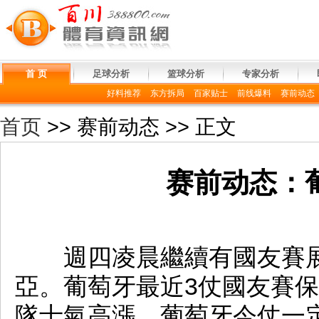
首 页
足球分析
篮球分析
专家分析
好料推荐
东方拆局
百家贴士
前线爆料
赛前动态
首页
>> 赛前动态 >> 正文
赛前动态：葡
週四凌晨繼續有國友賽展
亞。葡萄牙最近3仗國友賽
隊士氣高漲，葡萄牙今仗一