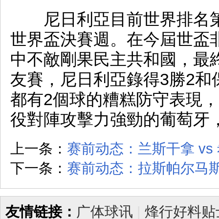
尼日利亞目前世界排名第2
世界盃決賽週。在今屆世盃
中不敵剛果民主共和國，最
友賽，尼日利亞錄得3勝2
都有2個球的糟糕防守表現
役對陣攻擊力強勁的葡萄牙
上一条：
赛前动态：兰斯干拿 vs
下一条：
赛前动态：拉斯帕尔马斯 
友情链接：
广体球讯
|
烽行好料贴