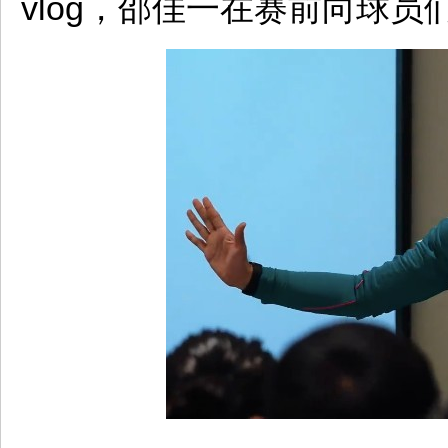
vlog，邵佳一在赛前向球员