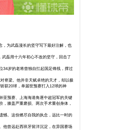
纪念，为武磊漫长的坚守写下最好注解，也
，武磊用十六年初心不改的坚守，回击了
位34岁的老将曾独自扛起国足锋线，撑过
绝对脊梁。他并非天赋卓绝的天才，却以极
斩获20球，单届世预赛打入12球的神
杯亚预赛、上海海港角逐中超冠军的关键
价，膝盖严重磨损、两次手术重创身体，
遗憾。这份燃尽自我的执念，远比一时的
。他曾远赴西班牙留洋沉淀，在异国赛场