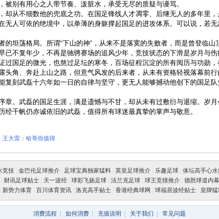
，被别有用心之人带节奏、泼脏水，承受无尽的质疑与谩骂。
，却从不细数他的兜底之功。在国足锋线人才凋零、后继无人的多年里，
在无人可依的绝境中，以单薄的身躯撑起国足的进攻体系。可以说，若无
者的坦荡格局。所谓“下山的神”，从来不是落寞的失败者，而是曾登临山
早已不复年少，不再是驰骋赛场的追风少年，竞技状态的下滑是岁月与伤
证过国足的微光，也熬过足坛的寒冬，百场征程沉淀的所有阅历与功勋，
露头角、奔赴上山之路，但意气风发的后来者，从未有资格轻视落幕前行
能复刻武磊十六年如一日的自律与坚守，更无人能够撼动他创下的国足队
序章。武磊的国足生涯，满是遗憾与不甘，却从未有过敷衍与退缩。岁月
历经千帆仍赤诚依旧的武磊，值得所有球迷最真挚的掌声与敬意。
，王大雷：哈哥你值得
水竞技
|
金巴伦足球推介
|
足球宝典独家猛料
|
英皇足球推介
|
乐趣足球
|
体坛高手心水
|
财讯足球贴士
|
天一波经
|
球彩飞扬足球
|
法兰克足球
|
球王竞猜推介
|
德胜球道内
|
新势力体育
|
百川体育资讯
|
洛克高手贴士
|
香港经典球网
|
球福居波经贴士
|
皇牌猛
消费流程
|
如何消费
|
充值说明
|
关于我们
|
常见问题