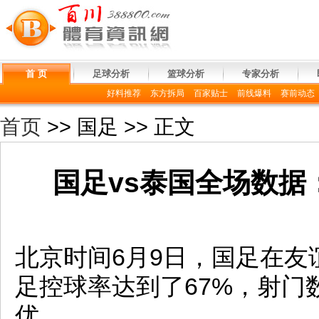
首 页
足球分析
篮球分析
专家分析
好料推荐
东方拆局
百家贴士
前线爆料
赛前动态
首页
>> 国足 >> 正文
国足vs泰国全场数据：控
北京时间6月9日，国足在友
足控球率达到了67%，射门数
优。