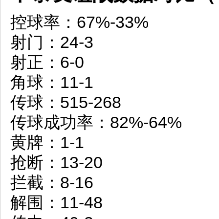
控球率：67%-33%
射门：24-3
射正：6-0
角球：11-1
传球：515-268
传球成功率：82%-64%
黄牌：1-1
抢断：13-20
拦截：8-16
解围：11-48