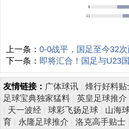
上一条：
0-0战平，国足至今32
下一条：
即将汇合！国足与U23
友情链接：
广体球讯
|
烽行好料贴
足球宝典独家猛料
|
英皇足球推介
|
天一波经
|
球彩飞扬足球
|
山海
育
|
永隆足球推介
|
洛克高手贴士