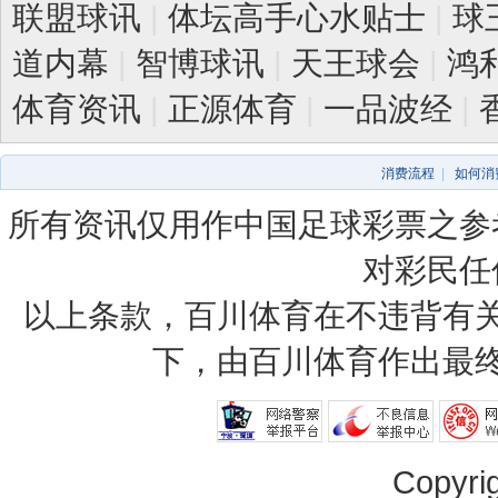
联盟球讯
|
体坛高手心水贴士
|
球
道内幕
|
智博球讯
|
天王球会
|
鸿
体育资讯
|
正源体育
|
一品波经
|
消费流程
|
如何消
所有资讯仅用作中国足球彩票之参
对彩民任
以上条款，百川体育在不违背有
下，由百川体育作出最
Copyr