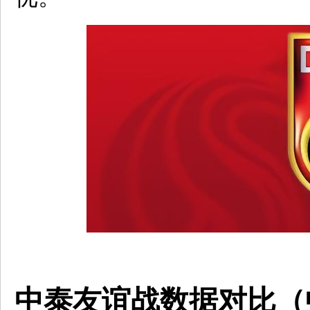
中泰友谊战数据对比（