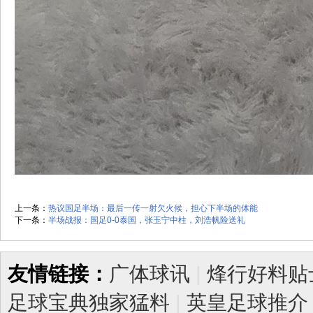
上一条：
热议国足半场：最后一传一射欠火候，担心下半场的体能
下一条：
半场战报：国足0-0泰国，张玉宁中柱，刘浩帆险送礼
友情链接：
广体球讯
|
烽行好料贴
足球宝典独家猛料
|
英皇足球推介