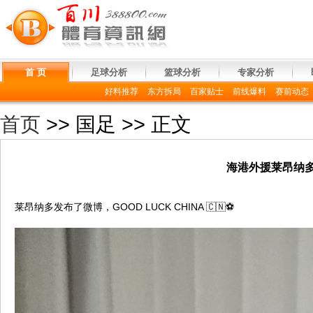
首 页
足球分析
篮球分析
专家分析
好料推荐
东方拆局
百家贴士
前线爆料
赛前动态
首页
>> 国足 >> 正文
海港外援莱昂纳多
莱昂纳多发布了微博，GOOD LUCK CHINA 🇨🇳⚽ ​​​