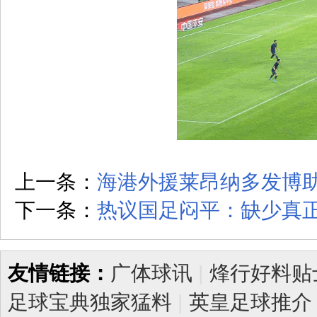
上一条：
海港外援莱昂纳多发博助
下一条：
热议国足闷平：缺少真正
友情链接：
广体球讯
|
烽行好料贴
足球宝典独家猛料
|
英皇足球推介