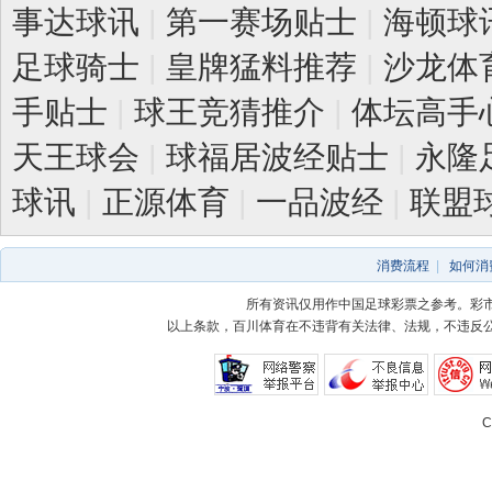
事达球讯
|
第一赛场贴士
|
海顿球
足球骑士
|
皇牌猛料推荐
|
沙龙体
手贴士
|
球王竞猜推介
|
体坛高手
天王球会
|
球福居波经贴士
|
永隆
球讯
|
正源体育
|
一品波经
|
联盟
消费流程
|
如何消
所有资讯仅用作中国足球彩票之参考。彩
以上条款，百川体育在不违背有关法律、法规，不违反
C