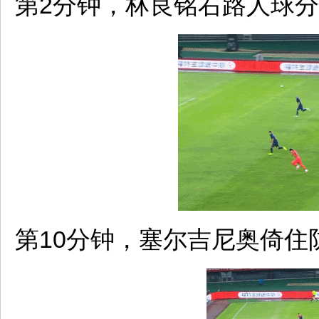
第2分钟，林良铭右路人球
第10分钟，塞尔吉尼奥倚住