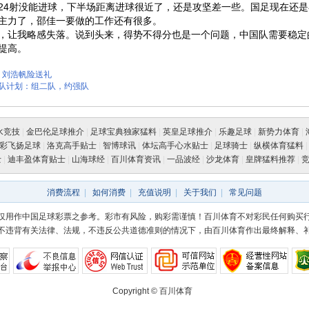
24射没能进球，下半场距离进球很近了，还是攻坚差一些。国足现在还
主力了，邵佳一要做的工作还有很多。
，让我略感失落。说到头来，得势不得分也是一个问题，中国队需要稳定
提高。
，刘浩帆险送礼
队计划：组二队，约强队
水竞技
|
金巴伦足球推介
|
足球宝典独家猛料
|
英皇足球推介
|
乐趣足球
|
新势力体育
|
彩飞扬足球
|
洛克高手贴士
|
智博球讯
|
体坛高手心水贴士
|
足球骑士
|
纵横体育猛料
|
士
|
迪丰盈体育贴士
|
山海球经
|
百川体育资讯
|
一品波经
|
沙龙体育
|
皇牌猛料推荐
|
消费流程
|
如何消费
|
充值说明
|
关于我们
|
常见问题
仅用作中国足球彩票之参考。彩市有风险，购彩需谨慎！百川体育不对彩民任何购买
不违背有关法律、法规，不违反公共道德准则的情况下，由百川体育作出最终解释、
Copyright © 百川体育