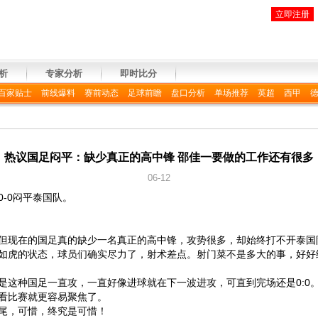
立即注册
析
专家分析
即时比分
百家贴士
前线爆料
赛前动态
足球前瞻
盘口分析
单场推荐
英超
西甲
热议国足闷平：缺少真正的高中锋 邵佳一要做的工作还有很多
06-12
-0闷平泰国队。
但现在的国足真的缺少一名真正的高中锋，攻势很多，却始终打不开泰国
如虎的状态，球员们确实尽力了，射术差点。射门菜不是多大的事，好好
是这种国足一直攻，一直好像进球就在下一波进攻，可直到完场还是0:0
看比赛就更容易聚焦了。
尾，可惜，终究是可惜！