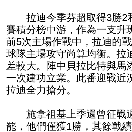
拉迪今季芬超取得3勝2和
賽積分榜中游，作為一支升
前5次主場作戰中，拉迪的戰
球隊主場攻守尚算均衡。拉
差較大。陣中貝拉比特與馬
一次建功立業。此番迎戰近
拉迪全力搶分。
施拿祖基上季還曾征戰過
罷，他們僅獲1勝，其餘戰績