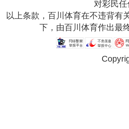
对彩民任
以上条款，百川体育在不违背有
下，由百川体育作出最
Copyr