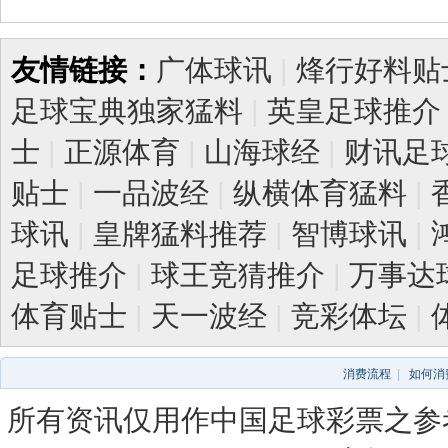
友情链接：
广体球讯
|
烽行好料贴
足球宝典独家猛料
|
英皇足球推介
士
|
正源体育
|
山海球经
|
财讯足
贴士
|
一品波经
|
纵横体育猛料
|
球讯
|
皇牌猛料推荐
|
智博球讯
|
足球推介
|
球王竞猜推介
|
万事达
体育贴士
|
天一波经
|
竞彩体坛
|
消费流程
|
如何消
所有资讯仅用作中国足球彩票之参