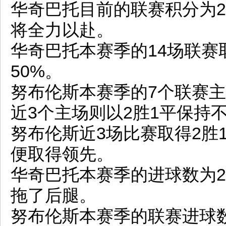
华奇巴托目前的联赛积分为2
将全力以赴。
华奇巴托本赛季的14场联赛
50%。
努布伦斯本赛季的7个联赛主
近3个主场则以2胜1平保持
努布伦斯近3场比赛取得2胜
便取得领先。
华奇巴托本赛季的进球数为2
拖了后腿。
努布伦斯本赛季的联赛进球数