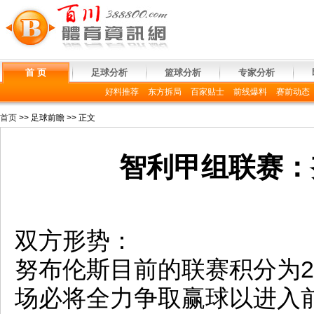
首 页
足球分析
篮球分析
专家分析
好料推荐
东方拆局
百家贴士
前线爆料
赛前动态
首页
>> 足球前瞻 >> 正文
智利甲组联赛：努
双方形势：
努布伦斯目前的联赛积分为2
场必将全力争取赢球以进入