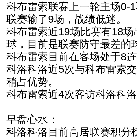
科布雷索联赛上一轮主场0-
联赛输了9场，战绩低迷。
科布雷索近19场比赛有18场
球，目前是联赛防守最差的
科布雷索目前在客场处于8
科洛科洛近5次与科布雷索交
稍占优势。
科布雷索近4次客访科洛科
早盘心水：
科洛科洛目前高居联赛积分