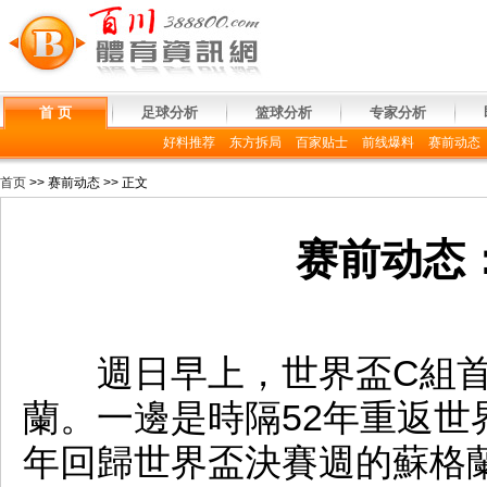
首 页
足球分析
篮球分析
专家分析
好料推荐
东方拆局
百家贴士
前线爆料
赛前动态
首页
>> 赛前动态 >> 正文
赛前动态：
週日早上，世界盃C組首
蘭。一邊是時隔52年重返世
年回歸世界盃決賽週的蘇格