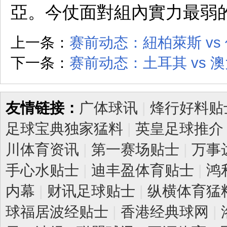
亞。今仗面對組內實力最弱
上一条：
赛前动态：紐柏萊斯 vs
下一条：
赛前动态：土耳其 vs 
友情链接：
广体球讯
|
烽行好料贴
足球宝典独家猛料
|
英皇足球推介
川体育资讯
|
第一赛场贴士
|
万事
手心水贴士
|
迪丰盈体育贴士
|
鸿
内幕
|
财讯足球贴士
|
纵横体育猛
球福居波经贴士
|
香港经典球网
|