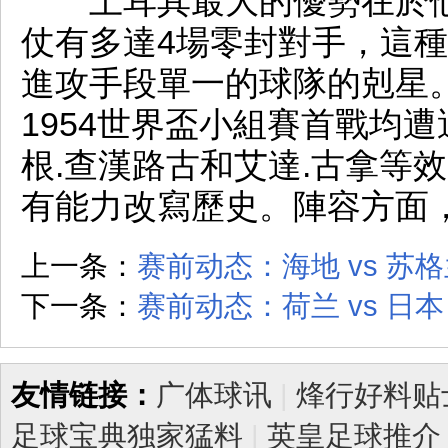
土耳其最大的優勢在於他
仗有多達4場零封對手，這
進攻手段單一的球隊的剋星。
1954世界盃小組賽首戰均
根.查漢路古和艾達.古拿等
有能力改寫歷史。陣容方面
上一条：
赛前动态：海地 vs 苏
下一条：
赛前动态：荷兰 vs 日本
友情链接：
广体球讯
|
烽行好料贴
足球宝典独家猛料
|
英皇足球推介