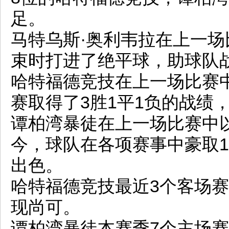
足。
马特乌斯·奥利韦拉在上一
束时打进了绝平球，助球队
哈特福德竞技在上一场比赛中
赛取得了3胜1平1负的战绩
谭柏湾暴徒在上一场比赛中以
今，球队在各项赛事中豪取1
出色。
哈特福德竞技最近3个客场赛
现尚可。
谭柏湾暴徒本赛季7个主场赛