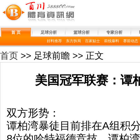
首 页
足球分析
篮球分析
专家分析
好料推荐
东方拆局
百家贴士
前线爆料
赛前动态
首页
>> 足球前瞻 >> 正文
美国冠军联赛：谭柏
双方形势：
谭柏湾暴徒目前排在A组积
8位的哈特福德竞技，谭柏