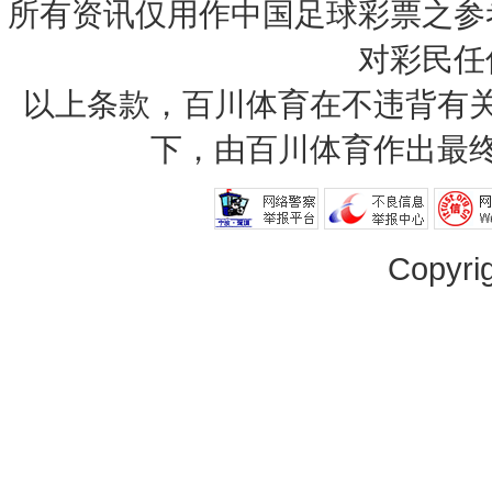
所有资讯仅用作中国足球彩票之参
对彩民任
以上条款，百川体育在不违背有
下，由百川体育作出最
Copyr