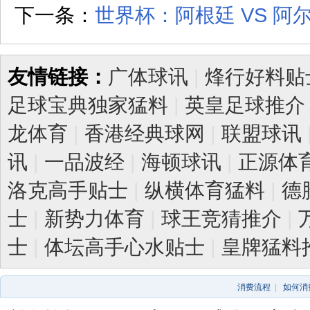
下一条：
世界杯：阿根廷 VS 阿
友情链接：
广体球讯
|
烽行好料贴
足球宝典独家猛料
|
英皇足球推介
龙体育
|
香港经典球网
|
联盟球讯
讯
|
一品波经
|
海顿球讯
|
正源体
洛克高手贴士
|
纵横体育猛料
|
德
士
|
新势力体育
|
球王竞猜推介
|
士
|
体坛高手心水贴士
|
皇牌猛料
消费流程
|
如何消