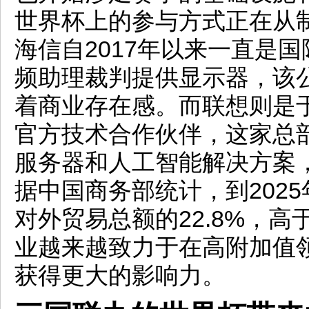
世界杯上的参与方式正在从
海信自2017年以来一直是
频助理裁判提供显示器，该
着商业存在感。而联想则是于
官方技术合作伙伴，这家总
服务器和人工智能解决方案
据中国商务部统计，到202
对外贸易总额的22.8%，
业越来越致力于在高附加值领
获得更大的影响力。