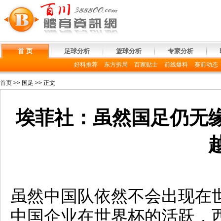
首 页
足球分析
篮球分析
专家分析
好料推荐
东方拆局
百家贴士
前线爆料
赛前动态
首页
>> 国足 >> 正文
埃菲社：虽然国足仍无
虽然中国队依然不会出现在
中国企业在世界杯的活跃，